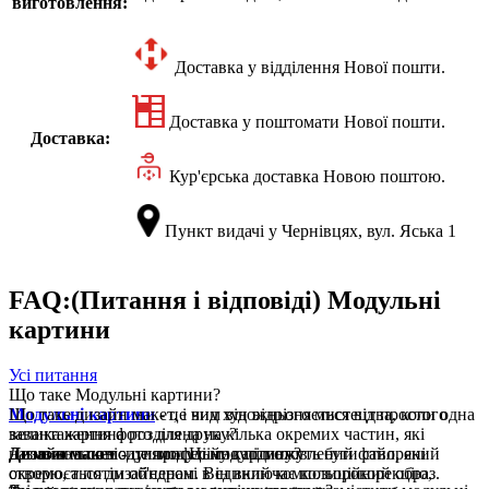
виготовлення:
Доставка у відділення Нової пошти.
Доставка у поштомати Нової пошти.
Доставка:
Кур'єрська доставка Новою поштою.
Пункт видачі у Чернівцях, вул. Яська 1
FAQ:(Питання і відповіді) Модульні
картини
Усі питання
Що таке Модульні картини?
Модульні картини
Що таке дизайн макет, і чим він відрізняється від простого
- це вид художнього мистецтва, коли одна
велика картина розділена на кілька окремих частин, які
завантаження фото для друку?
називаються модулями. Ці модулі можуть бути створені
Дизайн макет
Де можна повісити модульну картину?
- це професійно підготовлений файл, який
окремо, а потім об'єднані в єдиний композиційний образ.
створюється дизайнером. Він включає кольорокорекцію,