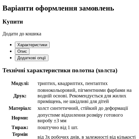
Варіанти оформлення замовлень
Купити
Додати до кошика
Характеристики
Опис
Додаткові опції
Технічні характеристики полотна (холста)
Модулі:
триптих, квадриптих, пентаптих
повнокольоровий, пігментними фарбами на
Друк:
водній основі. Рекомендується для жилих
приміщень, не шкідливі для дітей
Матеріал:
холст синтетичний, стійкий до деформації
допустиме відхилення розміру готового
Норми:
виробу ±3 мм
Тираж:
поштучно від 1 шт.
Термін
від 3х робочих днів, в залежності від кількості