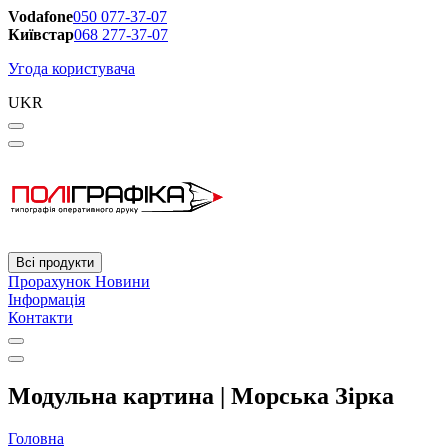
Vodafone
050 077-37-07
Київстар
068 277-37-07
Угода користувача
UKR
Всі продукти
Прорахунок
Новини
Інформація
Контакти
Модульна картина | Морська Зірка
Головна