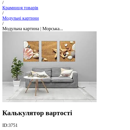
/
Крамниця товарів
/
Модульні картини
/
Модульна картина | Морська...
Калькулятор вартості
ID:
3751