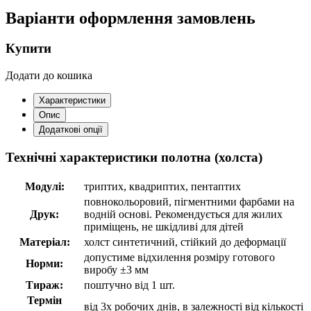
Варіанти оформлення замовлень
Купити
Додати до кошика
Характеристики
Опис
Додаткові опції
Технічні характеристики полотна (холста)
Модулі:
триптих, квадриптих, пентаптих
повнокольоровий, пігментними фарбами на
Друк:
водній основі. Рекомендується для жилих
приміщень, не шкідливі для дітей
Матеріал:
холст синтетичний, стійкий до деформації
допустиме відхилення розміру готового
Норми:
виробу ±3 мм
Тираж:
поштучно від 1 шт.
Термін
від 3х робочих днів, в залежності від кількості