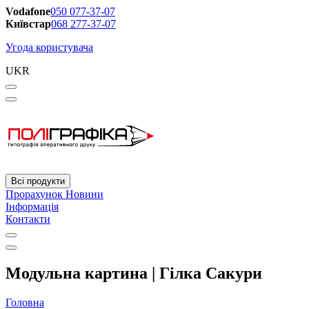
Vodafone
050 077-37-07
Київстар
068 277-37-07
Угода користувача
UKR
Всі продукти
Прорахунок
Новини
Інформація
Контакти
Модульна картина | Гілка Сакури
Головна