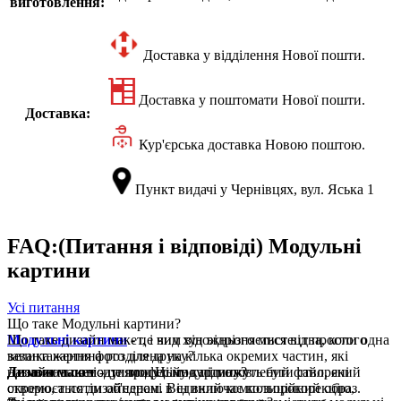
виготовлення:
Доставка у відділення Нової пошти.
Доставка у поштомати Нової пошти.
Доставка:
Кур'єрська доставка Новою поштою.
Пункт видачі у Чернівцях, вул. Яська 1
FAQ:(Питання і відповіді) Модульні
картини
Усі питання
Що таке Модульні картини?
Модульні картини
Що таке дизайн макет, і чим він відрізняється від простого
- це вид художнього мистецтва, коли одна
велика картина розділена на кілька окремих частин, які
завантаження фото для друку?
називаються модулями. Ці модулі можуть бути створені
Дизайн макет
Де можна повісити модульну картину?
- це професійно підготовлений файл, який
окремо, а потім об'єднані в єдиний композиційний образ.
створюється дизайнером. Він включає кольорокорекцію,