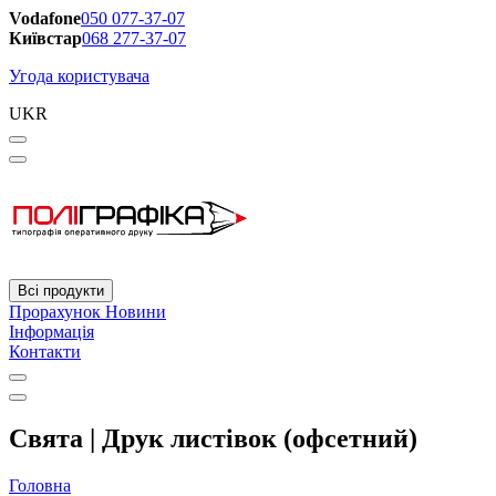
Vodafone
050 077-37-07
Київстар
068 277-37-07
Угода користувача
UKR
Всі продукти
Прорахунок
Новини
Інформація
Контакти
Свята | Друк листівок (офсетний)
Головна