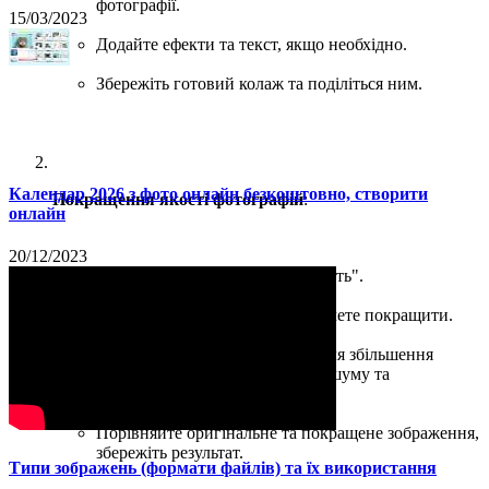
фотографії.
15/03/2023
Додайте ефекти та текст, якщо необхідно.
Збережіть готовий колаж та поділіться ним.
Календар 2026 з фото онлайн безкоштовно, створити
Покращення якості фотографій
:
онлайн
20/12/2023
Оберіть опцію "Покращити якість".
Завантажте фотографію, яку хочете покращити.
Використовуйте інструменти для збільшення
роздільної здатності, усунення шуму та
покращення різкості.
Порівняйте оригінальне та покращене зображення,
збережіть результат.
Типи зображень (формати файлів) та їх використання