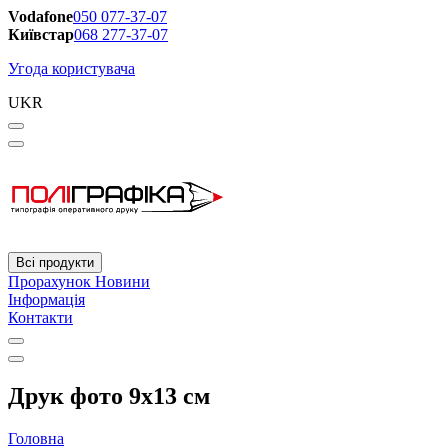
Vodafone
050 077-37-07
Київстар
068 277-37-07
Угода користувача
UKR
Всі продукти
Прорахунок
Новини
Інформація
Контакти
Друк фото 9х13 см
Головна