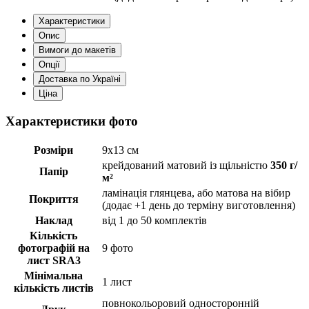
Характеристики
Опис
Вимоги до макетів
Опції
Доставка по Україні
Ціна
Характеристики фото
Розміри
9х13 см
крейдований матовий із щільністю
350 г/
Папір
м²
ламінація глянцева, або матова на вібир
Покриття
(додає +1 день до терміну виготовлення)
Наклад
від 1 до 50 комплектів
Кількість
фотографій на
9 фото
лист SRA3
Мінімальна
1 лист
кількість листів
повнокольоровий односторонній