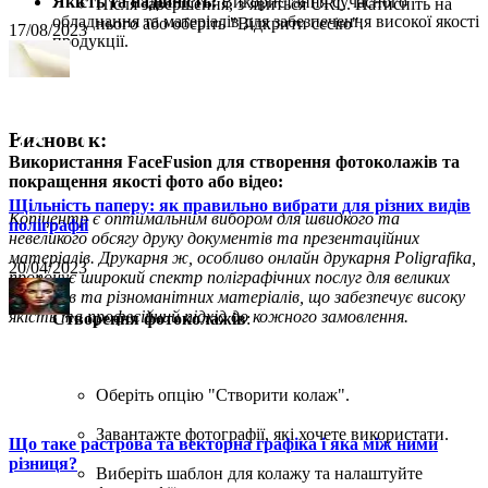
Якість та надійність:
Використання сучасного
Після завершення, з’явиться URL. Натисніть на
обладнання та матеріалів для забезпечення високої якості
нього або оберіть "Відкрити сесію".
17/08/2023
продукції.
Висновок:
Використання FaceFusion для створення фотоколажів та
покращення якості фото або відео:
Щільність паперу: як правильно вибрати для різних видів
Копіцентр є оптимальним вибором для швидкого та
поліграфії
невеликого обсягу друку документів та презентаційних
матеріалів. Друкарня ж, особливо онлайн друкарня Poligrafika,
20/04/2023
пропонує широкий спектр поліграфічних послуг для великих
тиражів та різноманітних матеріалів, що забезпечує високу
якість та професійний підхід до кожного замовлення.
Створення фотоколажів
:
Оберіть опцію "Створити колаж".
Завантажте фотографії, які хочете використати.
Що таке растрова та векторна графіка і яка між ними
різниця?
Виберіть шаблон для колажу та налаштуйте