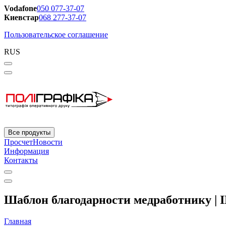
Vodafone
050 077-37-07
Киевстар
068 277-37-07
Пользовательское соглашение
RUS
Все продукты
Просчет
Новости
Информация
Контакты
Шаблон благодарности медработнику | 
Главная