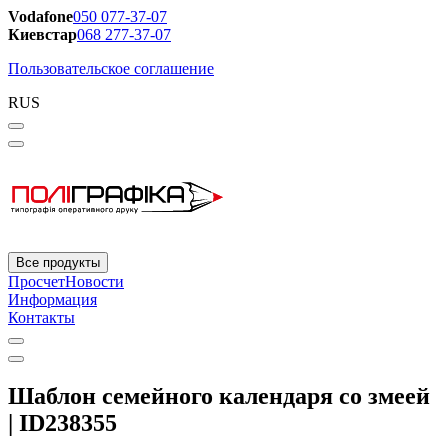
Vodafone
050 077-37-07
Киевстар
068 277-37-07
Пользовательское соглашение
RUS
Все продукты
Просчет
Новости
Информация
Контакты
Шаблон семейного календаря со змеей
| ID238355