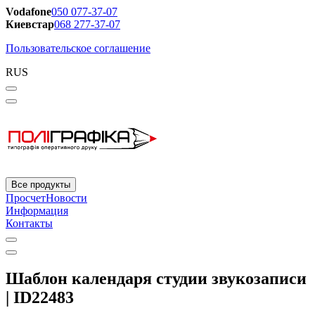
Vodafone
050 077-37-07
Киевстар
068 277-37-07
Пользовательское соглашение
RUS
Все продукты
Просчет
Новости
Информация
Контакты
Шаблон календаря студии звукозаписи
| ID22483