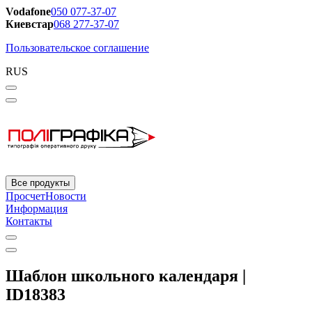
Vodafone
050 077-37-07
Киевстар
068 277-37-07
Пользовательское соглашение
RUS
Все продукты
Просчет
Новости
Информация
Контакты
Шаблон школьного календаря |
ID18383