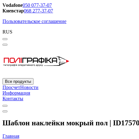
Vodafone
050 077-37-07
Киевстар
068 277-37-07
Пользовательское соглашение
RUS
Все продукты
Просчет
Новости
Информация
Контакты
Шаблон наклейки мокрый пол | ID1757
Главная