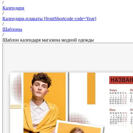
/
Календари
/
Календари-плакаты [frontShortcode code=Year]
/
Шаблоны
/
Шаблон календаря магазина модной одежды