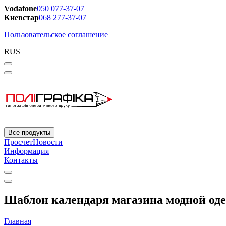
Vodafone
050 077-37-07
Киевстар
068 277-37-07
Пользовательское соглашение
RUS
Все продукты
Просчет
Новости
Информация
Контакты
Шаблон календаря магазина модной оде
Главная