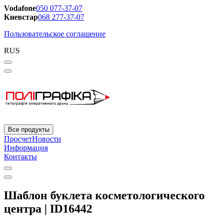
Vodafone
050 077-37-07
Киевстар
068 277-37-07
Пользовательское соглашение
RUS
Все продукты
Просчет
Новости
Информация
Контакты
Шаблон буклета косметологического
центра | ID16442