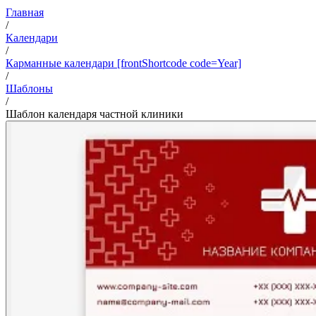
Главная
/
Календари
/
Карманные календари [frontShortcode code=Year]
/
Шаблоны
/
Шаблон календаря частной клиники