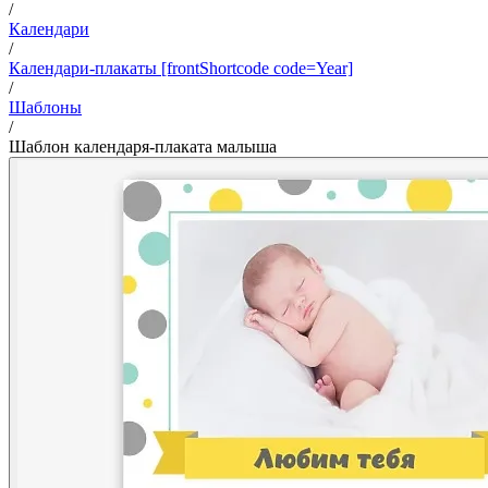
/
Календари
/
Календари-плакаты [frontShortcode code=Year]
/
Шаблоны
/
Шаблон календаря-плаката малыша