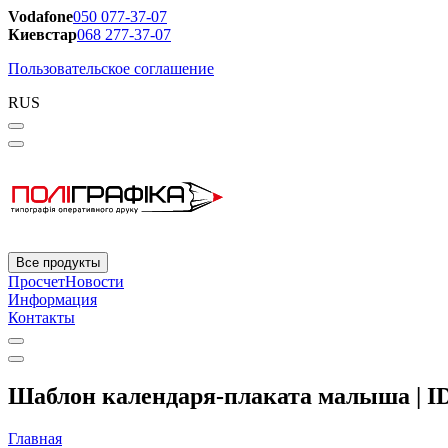
Vodafone
050 077-37-07
Киевстар
068 277-37-07
Пользовательское соглашение
RUS
Все продукты
Просчет
Новости
Информация
Контакты
Шаблон календаря-плаката малыша | I
Главная