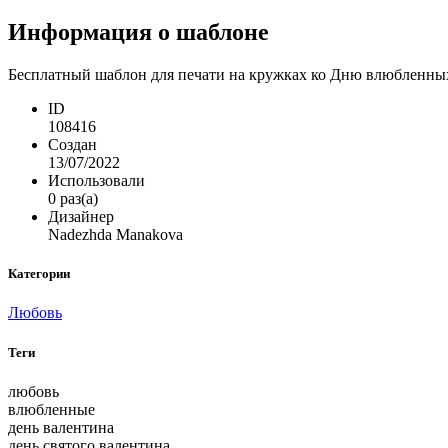
Информация о шаблоне
Бесплатный шаблон для печати на кружках ко Дню влюбленных
ID
108416
Создан
13/07/2022
Использовали
0 раз(а)
Дизайнер
Nadezhda Manakova
Категории
Любовь
Теги
любовь
влюбленные
день валентина
день святого валентина