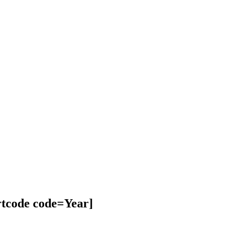
tcode code=Year]