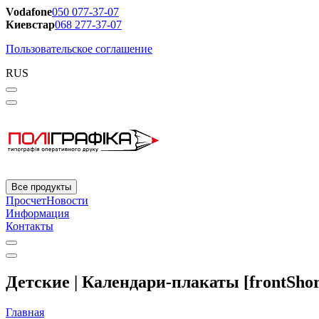
Vodafone
050 077-37-07
Киевстар
068 277-37-07
Пользовательское соглашение
RUS
Все продукты
Просчет
Новости
Информация
Контакты
Детские | Календари-плакаты [frontShor
Главная