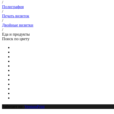
/
Полиграфия
/
Печать визиток
/
Двойные визитки
/
Еда и продукты
Поиск по цвету
Работает на
VentumPrint