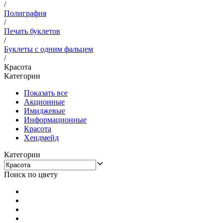
/
Полиграфия
/
Печать буклетов
/
Буклеты с одним фальцем
/
Красота
Категории
Показать все
Акционные
Имиджевые
Информационные
Красота
Хендмейд
Категории
Поиск по цвету