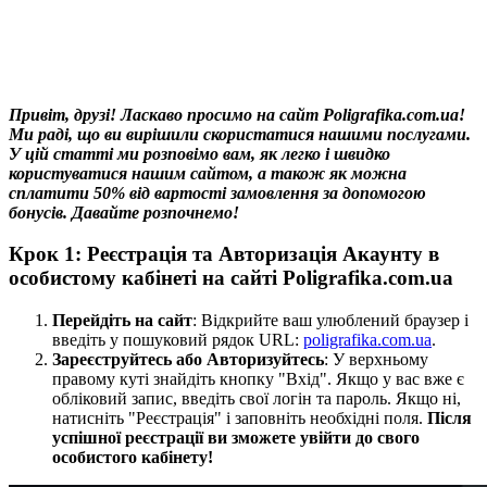
Привіт, друзі! Ласкаво просимо на сайт Poligrafika.com.ua!
Ми раді, що ви вирішили скористатися нашими послугами.
У цій статті ми розповімо вам, як легко і швидко
користуватися нашим сайтом, а також як можна
сплатити 50% від вартості замовлення за допомогою
бонусів. Давайте розпочнемо!
Крок 1: Реєстрація та Авторизація Акаунту в
особистому кабінеті на сайті Poligrafika.com.ua
Перейдіть на сайт
: Відкрийте ваш улюблений браузер і
введіть у пошуковий рядок URL:
poligrafika.com.ua
.
Зареєструйтесь або Авторизуйтесь
: У верхньому
правому куті знайдіть кнопку "Вхід". Якщо у вас вже є
обліковий запис, введіть свої логін та пароль. Якщо ні,
натисніть "Реєстрація" і заповніть необхідні поля.
Після
успішної реєстрації ви зможете увійти до свого
особистого кабінету!