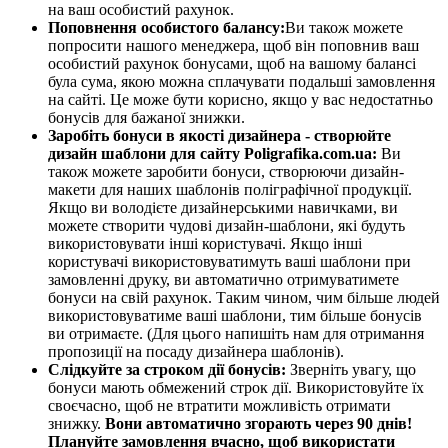
на ваш особистий рахунок.
Поповнення особистого балансу:
Ви також можете
попросити нашого менеджера, щоб він поповнив ваш
особистий рахунок бонусами, щоб на вашому балансі
була сума, якою можна сплачувати подальші замовлення
на сайті. Це може бути корисно, якщо у вас недостатньо
бонусів для бажаної знижки.
Заробіть бонуси в якості дизайнера - створюйте
дизайн шаблони для сайту Poligrafika.com.ua:
Ви
також можете заробити бонуси, створюючи дизайн-
макети для наших шаблонів поліграфічної продукції.
Якщо ви володієте дизайнерськими навичками, ви
можете створити чудові дизайн-шаблони, які будуть
використовувати інші користувачі. Якщо інші
користувачі використовуватимуть ваші шаблони при
замовленні друку, ви автоматично отримуватимете
бонуси на свій рахунок. Таким чином, чим більше людей
використовуватиме ваші шаблони, тим більше бонусів
ви отримаєте. (Для цього напишіть нам для отримання
пропозиції на посаду дизайнера шаблонів).
Слідкуйте за строком дії бонусів:
Зверніть увагу, що
бонуси мають обмежений строк дії. Використовуйте їх
своєчасно, щоб не втратити можливість отримати
знижку.
Вони автоматично згорають через 90 днів!
Плануйте замовлення вчасно, щоб використати