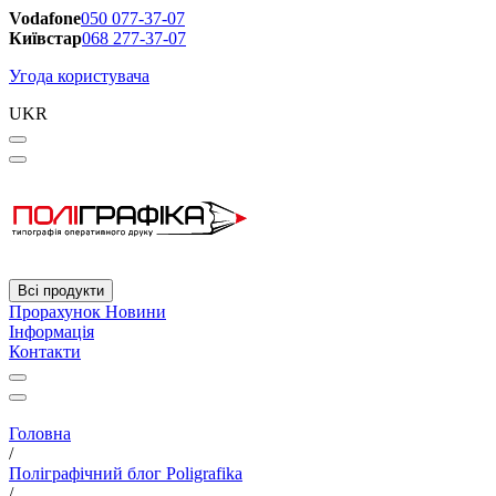
Vodafone
050 077-37-07
Київстар
068 277-37-07
Угода користувача
UKR
Всі продукти
Прорахунок
Новини
Інформація
Контакти
Головна
/
Поліграфічний блог Poligrafika
/