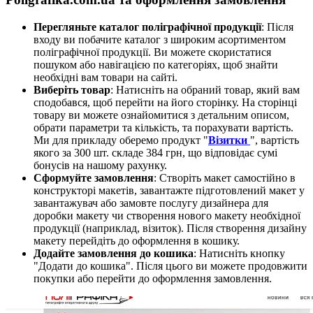
Перегляньте каталог поліграфічної продукції
: Після
входу ви побачите каталог з широким асортиментом
поліграфічної продукції. Ви можете скористатися
пошуком або навігацією по категоріях, щоб знайти
необхідні вам товари на сайті.
Виберіть товар
: Натисніть на обраний товар, який вам
сподобався, щоб перейти на його сторінку. На сторінці
товару ви можете ознайомитися з детальним описом,
обрати параметри та кількість, та порахувати вартість.
Ми для прикладу оберемо продукт "
Візитки
", вартість
якого за 300 шт. складе 384 грн, що відповідає сумі
бонусів на нашому рахунку.
Сформуйте замовлення
: Створіть макет самостійно в
конструкторі макетів, завантажте підготовлений макет у
завантажувач або замовте послугу дизайнера для
доробки макету чи створення нового макету необхідної
продукції (наприклад, візиток). Після створення дизайну
макету перейдіть до оформлення в кошику.
Додайте замовлення до кошика
: Натисніть кнопку
"Додати до кошика". Після цього ви можете продовжити
покупки або перейти до оформлення замовлення.