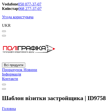
Vodafone
050 077-37-07
Київстар
068 277-37-07
Угода користувача
UKR
Всі продукти
Прорахунок
Новини
Інформація
Контакти
Шаблон візитки застройщика | ID9758
Головна