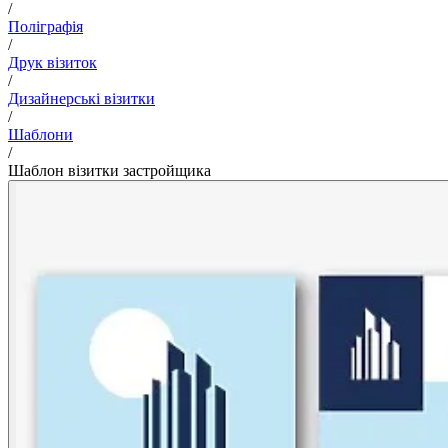
/
Поліграфія
/
Друк візиток
/
Дизайнерські візитки
/
Шаблони
/
Шаблон візитки застройщика