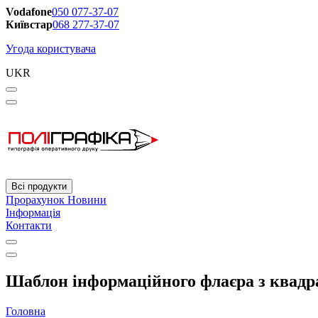
Vodafone
050 077-37-07
Київстар
068 277-37-07
Угода користувача
UKR
Всі продукти
Прорахунок
Новини
Інформація
Контакти
Шаблон інформаційного флаєра з квадра
Головна