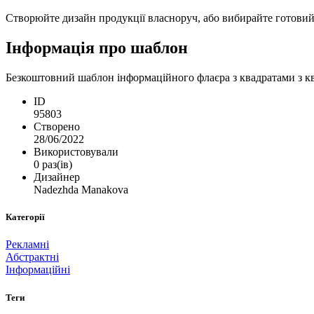
Створюйте дизайн продукції власноруч, або вибирайте готовий ш
Інформація про шаблон
Безкоштовний шаблон інформаційного флаєра з квадратами з ква
ID
95803
Створено
28/06/2022
Використовували
0 раз(ів)
Дизайнер
Nadezhda Manakova
Категорії
Рекламні
Абстрактні
Інформаційні
Теги