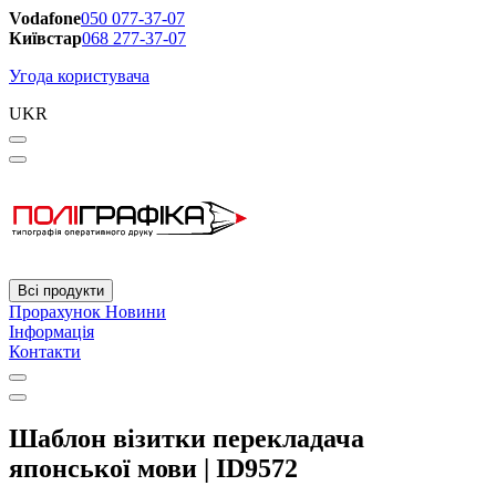
Vodafone
050 077-37-07
Київстар
068 277-37-07
Угода користувача
UKR
Всі продукти
Прорахунок
Новини
Інформація
Контакти
Шаблон візитки перекладача
японської мови | ID9572