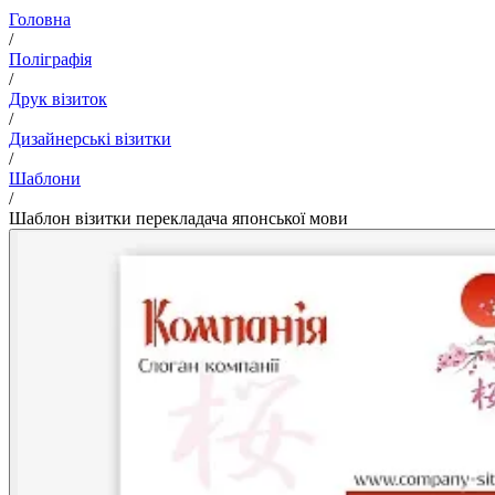
Головна
/
Поліграфія
/
Друк візиток
/
Дизайнерські візитки
/
Шаблони
/
Шаблон візитки перекладача японської мови