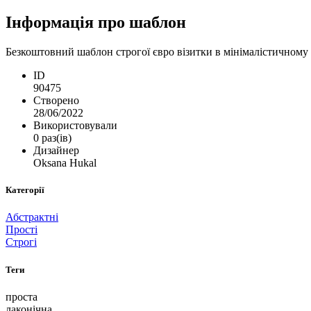
Інформація про шаблон
Безкоштовний шаблон строгої євро візитки в мінімалістичному с
ID
90475
Створено
28/06/2022
Використовували
0 раз(ів)
Дизайнер
Oksana Hukal
Категорії
Абстрактні
Прості
Строгі
Теги
проста
лаконічна