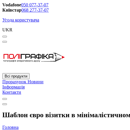
Vodafone
050 077-37-07
Київстар
068 277-37-07
Угода користувача
UKR
Всі продукти
Прорахунок
Новини
Інформація
Контакти
Шаблон євро візитки в мінімалістичному
Головна