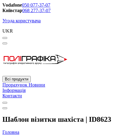
Vodafone
050 077-37-07
Київстар
068 277-37-07
Угода користувача
UKR
Всі продукти
Прорахунок
Новини
Інформація
Контакти
Шаблон візитки шахіста | ID8623
Головна