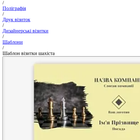
/
Поліграфія
/
Друк візиток
/
Дизайнерські візитки
/
Шаблони
/
Шаблон візитки шахіста