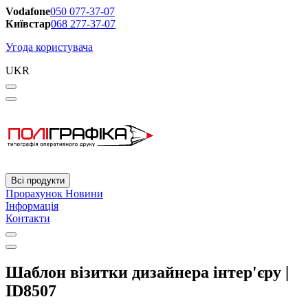
Vodafone
050 077-37-07
Київстар
068 277-37-07
Угода користувача
UKR
Всі продукти
Прорахунок
Новини
Інформація
Контакти
Шаблон візитки дизайнера інтер'єру |
ID8507