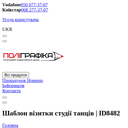
Vodafone
050 077-37-07
Київстар
068 277-37-07
Угода користувача
UKR
Всі продукти
Прорахунок
Новини
Інформація
Контакти
Шаблон візитки студії танців | ID8482
Головна