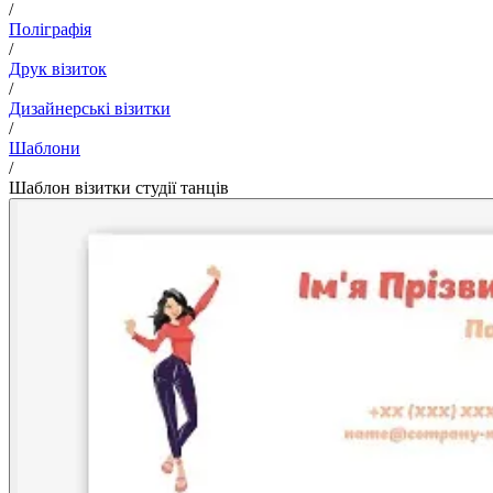
/
Поліграфія
/
Друк візиток
/
Дизайнерські візитки
/
Шаблони
/
Шаблон візитки студії танців