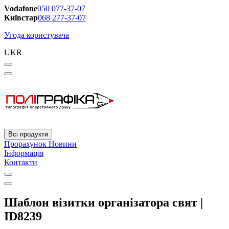
Vodafone
050 077-37-07
Київстар
068 277-37-07
Угода користувача
UKR
Всі продукти
Прорахунок
Новини
Інформація
Контакти
Шаблон візитки організатора свят |
ID8239