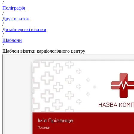
/
Поліграфія
/
Друк візиток
/
Дизайнерські візитки
/
Шаблони
/
Шаблон візитки кардіологічного центру