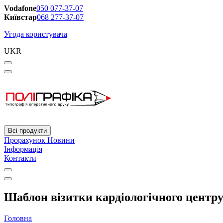
Vodafone
050 077-37-07
Київстар
068 277-37-07
Угода користувача
UKR
Всі продукти
Прорахунок
Новини
Інформація
Контакти
Шаблон візитки кардіологічного центру 
Головна