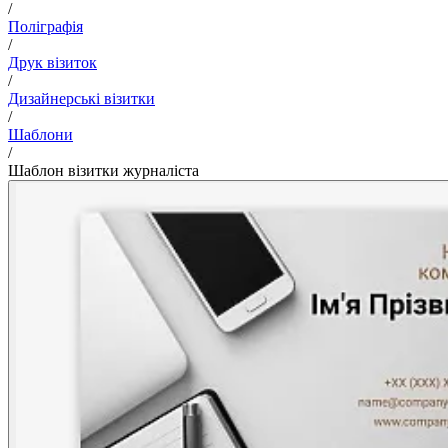
/
Поліграфія
/
Друк візиток
/
Дизайнерські візитки
/
Шаблони
/
Шаблон візитки журналіста