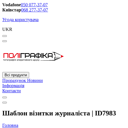
Vodafone
050 077-37-07
Київстар
068 277-37-07
Угода користувача
UKR
Всі продукти
Прорахунок
Новини
Інформація
Контакти
Шаблон візитки журналіста | ID7983
Головна