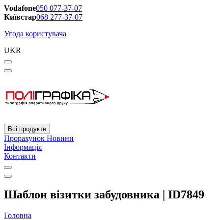
Vodafone
050 077-37-07
Київстар
068 277-37-07
Угода користувача
UKR
Всі продукти
Прорахунок
Новини
Інформація
Контакти
Шаблон візитки забудовника | ID7849
Головна