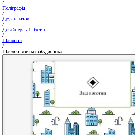
/
Поліграфія
/
Друк візиток
/
Дизайнерські візитки
/
Шаблони
/
Шаблон візитки забудовника