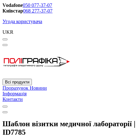
Vodafone
050 077-37-07
Київстар
068 277-37-07
Угода користувача
UKR
Всі продукти
Прорахунок
Новини
Інформація
Контакти
Шаблон візитки медичної лабораторії |
ID7785