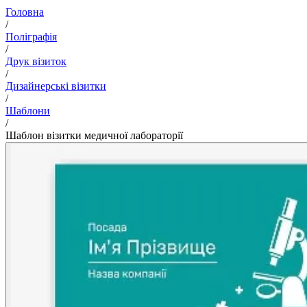
Головна
/
Поліграфія
/
Друк візиток
/
Дизайнерські візитки
/
Шаблони
/
Шаблон візитки медичної лабораторії