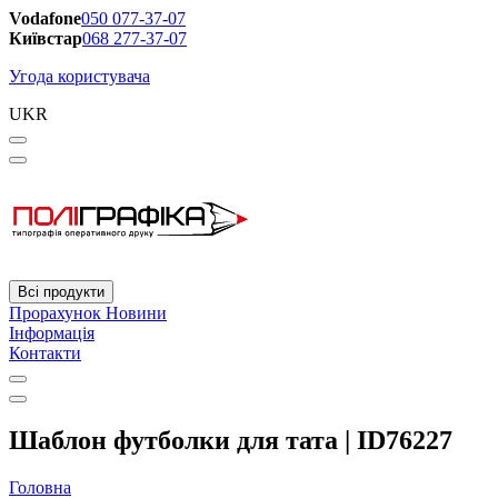
Vodafone
050 077-37-07
Київстар
068 277-37-07
Угода користувача
UKR
Всі продукти
Прорахунок
Новини
Інформація
Контакти
Шаблон футболки для тата | ID76227
Головна