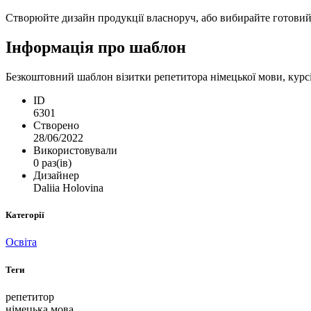
Створюйте дизайн продукції власноруч, або вибирайте готовий ш
Інформація про шаблон
Безкоштовний шаблон візитки репетитора німецької мови, курсі
ID
6301
Створено
28/06/2022
Використовували
0 раз(ів)
Дизайнер
Daliia Holovina
Категорії
Освіта
Теги
репетитор
німецька мова