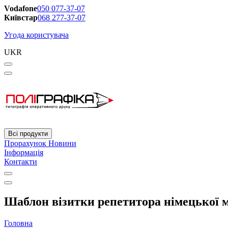
Vodafone
050 077-37-07
Київстар
068 277-37-07
Угода користувача
UKR
Всі продукти
Прорахунок
Новини
Інформація
Контакти
Шаблон візитки репетитора німецької м
Головна