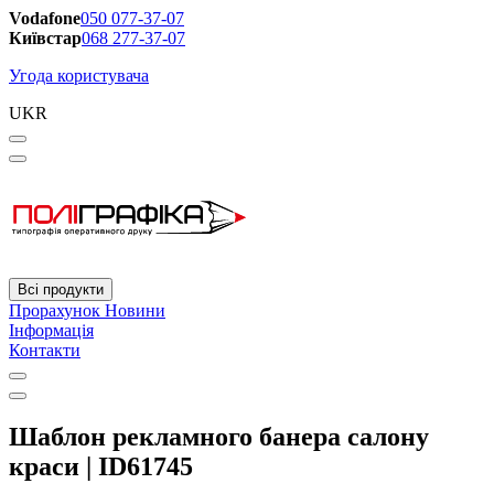
Vodafone
050 077-37-07
Київстар
068 277-37-07
Угода користувача
UKR
Всі продукти
Прорахунок
Новини
Інформація
Контакти
Шаблон рекламного банера салону
краси | ID61745