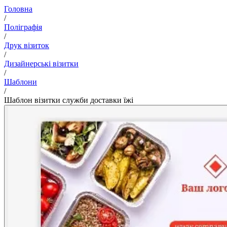
Головна
/
Поліграфія
/
Друк візиток
/
Дизайнерські візитки
/
Шаблони
/
Шаблон візитки служби доставки їжі