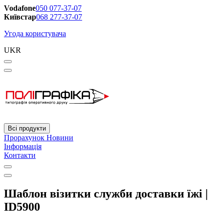
Vodafone
050 077-37-07
Київстар
068 277-37-07
Угода користувача
UKR
Всі продукти
Прорахунок
Новини
Інформація
Контакти
Шаблон візитки служби доставки їжі |
ID5900