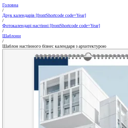
Головна
/
Друк календарів [frontShortcode code=Year]
/
Фотокалендарі настінні [frontShortcode code=Year]
/
Шаблони
/
Шаблон настінного бізнес календаря з архитектурою