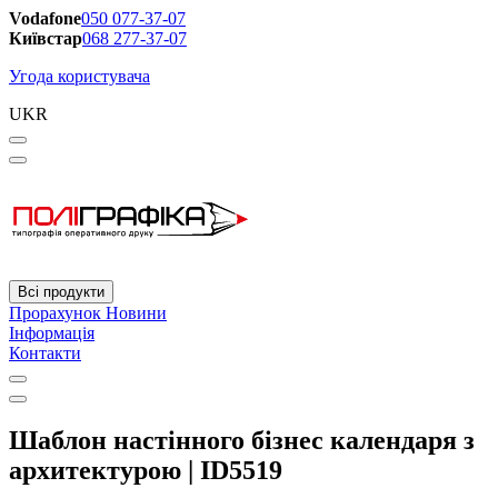
Vodafone
050 077-37-07
Київстар
068 277-37-07
Угода користувача
UKR
Всі продукти
Прорахунок
Новини
Інформація
Контакти
Шаблон настінного бізнес календаря з
архитектурою | ID5519