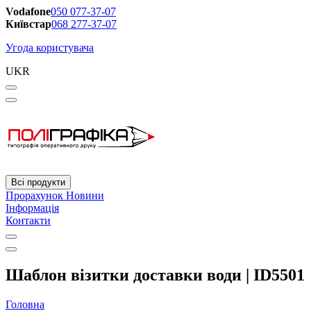
Vodafone
050 077-37-07
Київстар
068 277-37-07
Угода користувача
UKR
Всі продукти
Прорахунок
Новини
Інформація
Контакти
Шаблон візитки доставки води | ID5501
Головна