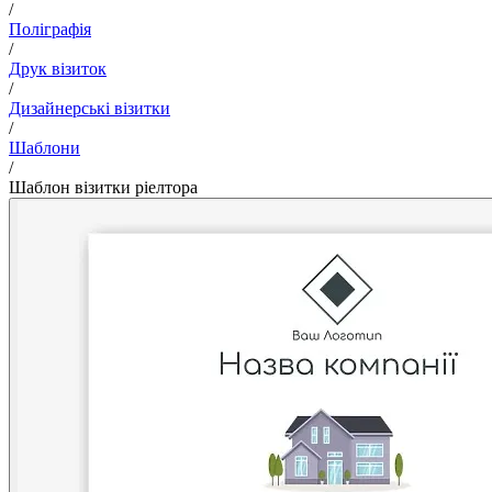
/
Поліграфія
/
Друк візиток
/
Дизайнерські візитки
/
Шаблони
/
Шаблон візитки ріелтора