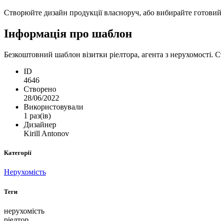
Створюйте дизайн продукції власноруч, або вибирайте готовий ш
Інформація про шаблон
Безкоштовний шаблон візитки ріелтора, агента з нерухомості. С
ID
4646
Створено
28/06/2022
Використовували
1 раз(ів)
Дизайнер
Kirill Antonov
Категорії
Нерухомість
Теги
нерухомість
ріелтор