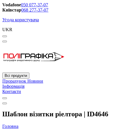
Vodafone
050 077-37-07
Київстар
068 277-37-07
Угода користувача
UKR
Всі продукти
Прорахунок
Новини
Інформація
Контакти
Шаблон візитки ріелтора | ID4646
Головна