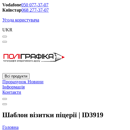
Vodafone
050 077-37-07
Київстар
068 277-37-07
Угода користувача
UKR
Всі продукти
Прорахунок
Новини
Інформація
Контакти
Шаблон візитки піцерії | ID3919
Головна