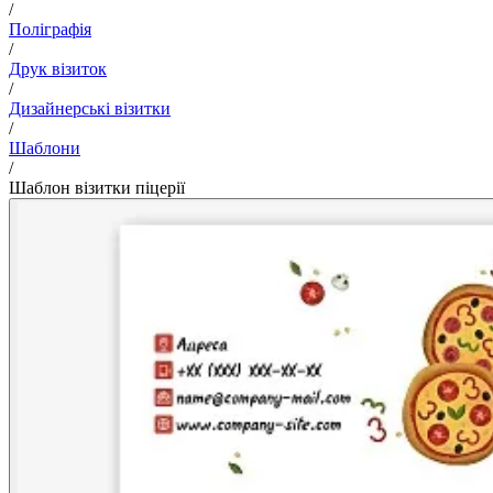
/
Поліграфія
/
Друк візиток
/
Дизайнерські візитки
/
Шаблони
/
Шаблон візитки піцерії