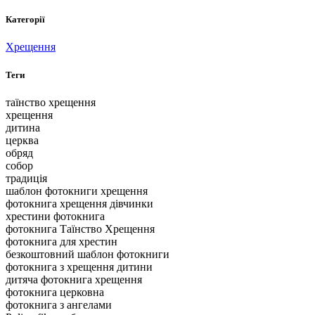
Категорії
Хрещення
Теги
таїнство хрещення
хрещення
дитина
церква
обряд
собор
традиція
шаблон фотокниги хрещення
фотокнига хрещення дівчинки
хрестини фотокнига
фотокнига Таїнство Хрещення
фотокнига для хрестин
безкоштовний шаблон фотокниги
фотокнига з хрещення дитини
дитяча фотокнига хрещення
фотокнига церковна
фотокнига з ангелами