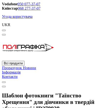
Vodafone
050 077-37-07
Київстар
068 277-37-07
Угода користувача
UKR
Всі продукти
Прорахунок
Новини
Інформація
Контакти
Шаблон фотокниги "Таїнство
Хрещення" для дівчинки в твердій