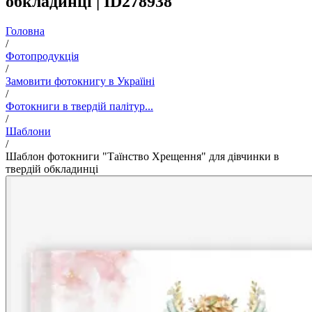
обкладинці | ID278938
Головна
/
Фотопродукція
/
Замовити фотокнигу в Україіні
/
Фотокниги в твердій палітур...
/
Шаблони
/
Шаблон фотокниги "Таїнство Хрещення" для дівчинки в
твердій обкладинці