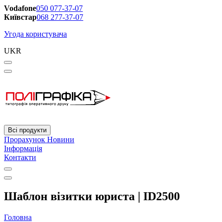
Vodafone
050 077-37-07
Київстар
068 277-37-07
Угода користувача
UKR
Всі продукти
Прорахунок
Новини
Інформація
Контакти
Шаблон візитки юриста | ID2500
Головна