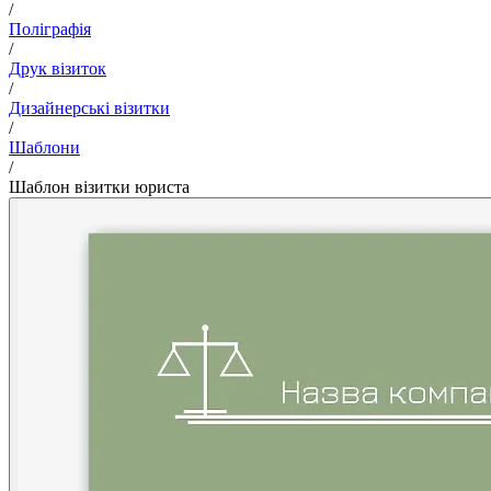
/
Поліграфія
/
Друк візиток
/
Дизайнерські візитки
/
Шаблони
/
Шаблон візитки юриста