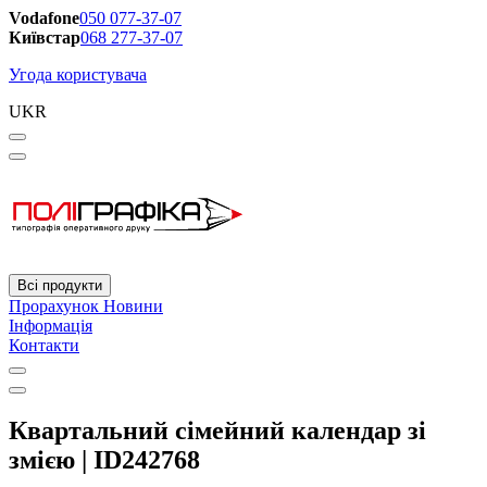
Vodafone
050 077-37-07
Київстар
068 277-37-07
Угода користувача
UKR
Всі продукти
Прорахунок
Новини
Інформація
Контакти
Квартальний сімейний календар зі
змією | ID242768