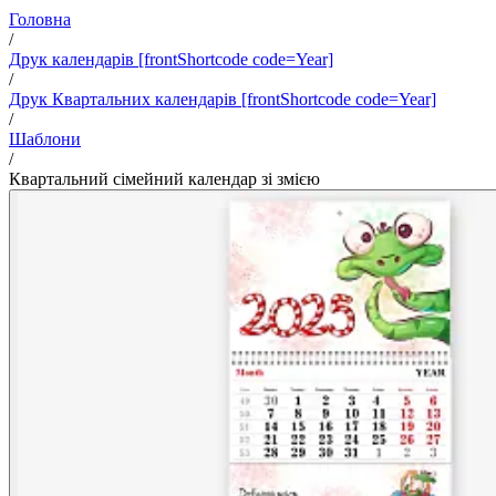
Головна
/
Друк календарів [frontShortcode code=Year]
/
Друк Квартальних календарів [frontShortcode code=Year]
/
Шаблони
/
Квартальний сімейний календар зі змією