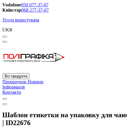
Vodafone
050 077-37-07
Київстар
068 277-37-07
Угода користувача
UKR
Всі продукти
Прорахунок
Новини
Інформація
Контакти
Шаблон етикетки на упаковку для чаю
| ID22676