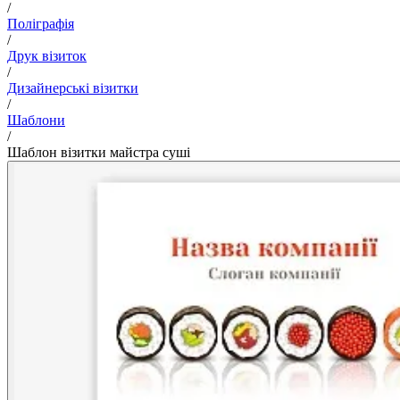
/
Поліграфія
/
Друк візиток
/
Дизайнерські візитки
/
Шаблони
/
Шаблон візитки майстра суші