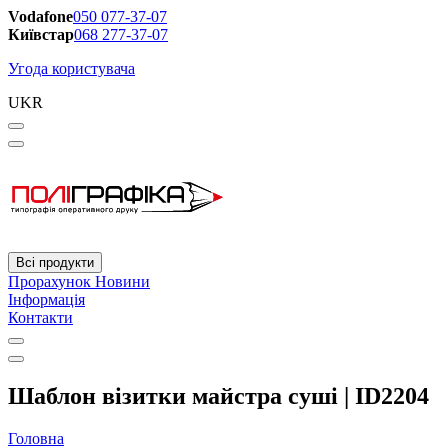
Vodafone
050 077-37-07
Київстар
068 277-37-07
Угода користувача
UKR
Всі продукти
Прорахунок
Новини
Інформація
Контакти
Шаблон візитки майстра суші | ID2204
Головна