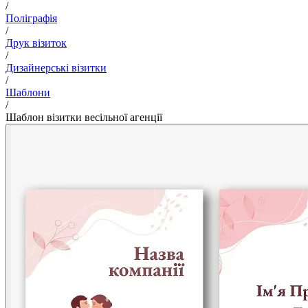
/
Поліграфія
/
Друк візиток
/
Дизайнерські візитки
/
Шаблони
/
Шаблон візитки весільної агенції