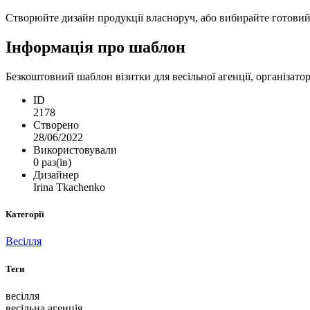
Створюйте дизайн продукції власноруч, або вибирайте готовий ш
Інформація про шаблон
Безкоштовний шаблон візитки для весільної агенції, організатор
ID
2178
Створено
28/06/2022
Використовували
0 раз(ів)
Дизайнер
Irina Tkachenko
Категорії
Весілля
Теги
весілля
весільна агенція