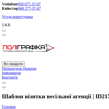
Vodafone
050 077-37-07
Київстар
068 277-37-07
Угода користувача
UKR
Всі продукти
Прорахунок
Новини
Інформація
Контакти
Шаблон візитки весільної агенції | ID21
Головна