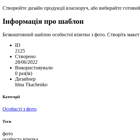
Створюйте дизайн продукції власноруч, або вибирайте готовий ш
Інформація про шаблон
Безкоштовний шаблон особистої візитки з фото. Створіть макет 
ID
2125
Створено
28/06/2022
Використовували
0 раз(ів)
Дизайнер
Irina Tkachenko
Категорії
Особисті з фото
Теги
фото
особиста візитка