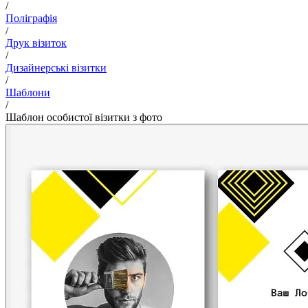
/
Поліграфія
/
Друк візиток
/
Дизайнерські візитки
/
Шаблони
/
Шаблон особистої візитки з фото