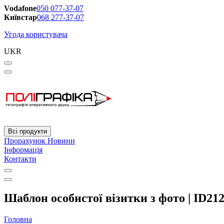
Vodafone
050 077-37-07
Київстар
068 277-37-07
Угода користувача
UKR
Всі продукти
Прорахунок
Новини
Інформація
Контакти
Шаблон особистої візитки з фото | ID21
Головна