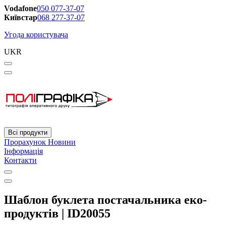
Vodafone
050 077-37-07
Київстар
068 277-37-07
Угода користувача
UKR
Всі продукти
Прорахунок
Новини
Інформація
Контакти
Шаблон буклета постачальника еко-
продуктів | ID20055