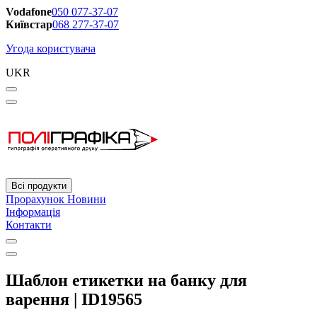
Vodafone
050 077-37-07
Київстар
068 277-37-07
Угода користувача
UKR
Всі продукти
Прорахунок
Новини
Інформація
Контакти
Шаблон етикетки на банку для
варення | ID19565