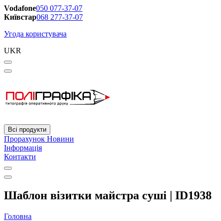
Vodafone
050 077-37-07
Київстар
068 277-37-07
Угода користувача
UKR
Всі продукти
Прорахунок
Новини
Інформація
Контакти
Шаблон візитки майстра суші | ID1938
Головна