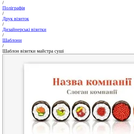
/
Поліграфія
/
Друк візиток
/
Дизайнерські візитки
/
Шаблони
/
Шаблон візитки майстра суші