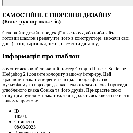
САМОСТІЙНЕ СТВОРЕННЯ ДИЗАЙНУ
(Конструктор макетів)
Створюйте дизайн продукції власноруч, або вибирайте
готовий шаблон і редагуйте його в конструкторі, вносячи свої
дані ( фото, картинки, текст, елементи дизайну)
Інформація про шаблон
Замовте яскравий червоний постер Єхидна Наклз з Sonic the
Hedgehog 2 і додайте колориту вашому інтер'єру. Цей
красивий плакат створений спеціально для фанатів
мультфільму та відеогри, де вас чекають захоплюючі пригоди
улюбленого їжака Соніка та його друзів. Прикрасьте свою
стіну цим чудовим плакатом, який додасть яскравості і енергії
вашому простору.
ID
185033
Створено
08/08/2023
Використовували