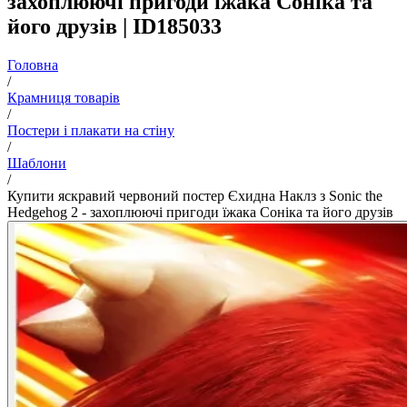
захоплюючі пригоди їжака Соніка та
його друзів | ID185033
Головна
/
Крамниця товарів
/
Постери і плакати на стіну
/
Шаблони
/
Купити яскравий червоний постер Єхидна Наклз з Sonic the
Hedgehog 2 - захоплюючі пригоди їжака Соніка та його друзів