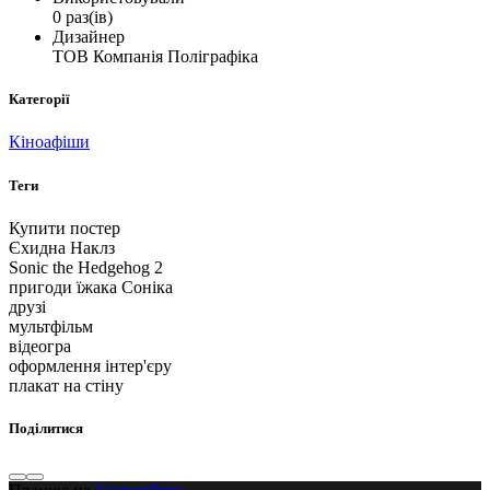
0 раз(ів)
Дизайнер
ТОВ Компанія Поліграфіка
Категорії
Кіноафіши
Теги
Купити постер
Єхидна Наклз
Sonic the Hedgehog 2
пригоди їжака Соніка
друзі
мультфільм
відеогра
оформлення інтер'єру
плакат на стіну
Поділитися