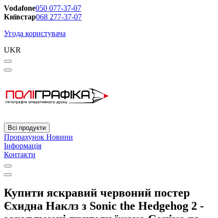
Vodafone
050 077-37-07
Київстар
068 277-37-07
Угода користувача
UKR
Всі продукти
Прорахунок
Новини
Інформація
Контакти
Купити яскравий червоний постер
Єхидна Наклз з Sonic the Hedgehog 2 -