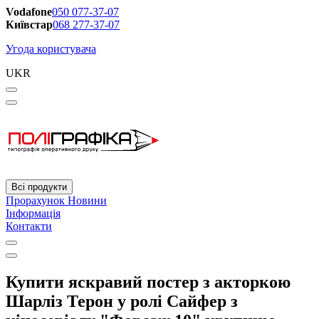
Vodafone
050 077-37-07
Київстар
068 277-37-07
Угода користувача
UKR
Всі продукти
Прорахунок
Новини
Інформація
Контакти
Купити яскравий постер з акторкою
Шарліз Терон у ролі Сайфер з