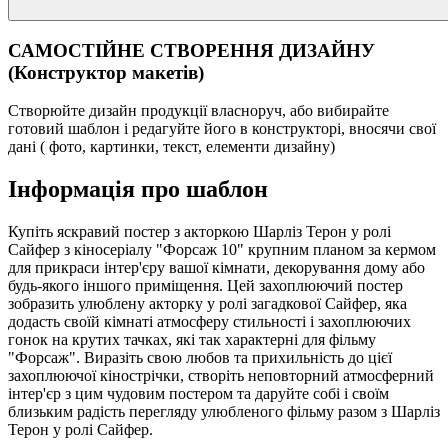
САМОСТІЙНЕ СТВОРЕННЯ ДИЗАЙНУ
(Конструктор макетів)
Створюйте дизайн продукції власноруч, або вибирайте
готовий шаблон і редагуйте його в конструкторі, вносячи свої
дані ( фото, картинки, текст, елементи дизайну)
Інформація про шаблон
Купіть яскравий постер з акторкою Шарліз Терон у ролі
Сайфер з кіносеріалу "Форсаж 10" крупним планом за кермом
для прикраси інтер'єру вашої кімнати, декорування дому або
будь-якого іншого приміщення. Цей захоплюючий постер
зобразить улюблену акторку у ролі загадкової Сайфер, яка
додасть своїй кімнаті атмосферу стильності і захоплюючих
гонок на крутих тачках, які так характерні для фільму
"Форсаж". Виразіть свою любов та прихильність до цієї
захоплюючої кінострічки, створіть неповторний атмосферний
інтер'єр з цим чудовим постером та даруйте собі і своїм
близьким радість перегляду улюбленого фільму разом з Шарліз
Терон у ролі Сайфер.