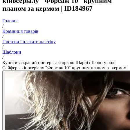
кіносеріалу "Форсаж 10" крупним
планом за кермом | ID184967
Головна
/
Крамниця товарів
/
Постери і плакати на стіну
/
Шаблони
/
Купити яскравий постер з акторкою Шарліз Терон у ролі
Сайфер з кіносеріалу "Форсаж 10" крупним планом за кермом