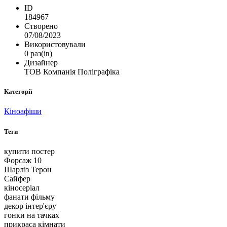
ID
184967
Створено
07/08/2023
Використовували
0 раз(ів)
Дизайнер
ТОВ Компанія Поліграфіка
Категорії
Кіноафіши
Теги
купити постер
Форсаж 10
Шарліз Терон
Сайфер
кіносеріал
фанати фільму
декор інтер'єру
гонки на тачках
прикраса кімнати